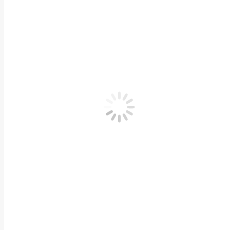
Adresse
Computerservice Køge
Grønneledet, Lellinge
4600
Køge
Tlf.:
61305080
.
Reparation af PC og Mac i Køge
IT-support Køge
Åbningstider
Efter aftale
Find os